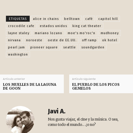
ETIQUETAS
alice in chains
belltown
café
capitol hill
crocodile cafe
estados unidos
king cat theater
layne staley
mariano lozano
moe's mo'roc'n
mudhoney
nirvana
noroeste
oeste de EE.UU.
off ramp
ok hotel
pearl jam
pioneer square
seattle
soundgarden
washington
Artículo anterior
Artículo siguiente
LOS MUELLES DE LA LAGUNA
EL PUEBLO DE LOS PICOS
DE GOON
GEMELOS
Javi A.
Nos gusta viajar, el cine y la música. O sea,
como todo el mundo... ¿o no?