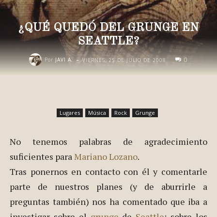
¿QUÉ QUEDÓ DEL GRUNGE EN
SEATTLE?
-
0
Por
JAVI A.
VIERNES, 25 DE JULIO DE 2008
Lugares
Música
Rock
Grunge
No tenemos palabras de agradecimiento
suficientes para
Mariano Lozano
.
Tras ponernos en contacto con él y comentarle
parte de nuestros planes (y de aburrirle a
preguntas también) nos ha comentado que iba a
investigar sobre el
grunge
de
Seattle
; sobre los