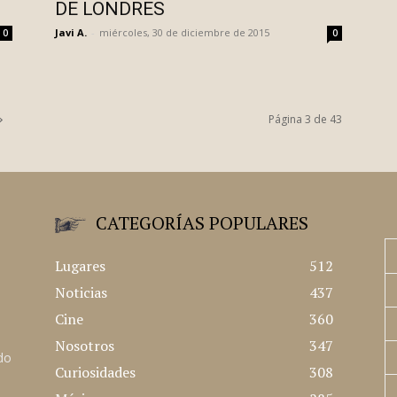
DE LONDRES
Javi A.
-
miércoles, 30 de diciembre de 2015
0
0
Página 3 de 43
CATEGORÍAS POPULARES
Lugares
512
Noticias
437
Cine
360
Nosotros
347
ado
Curiosidades
308