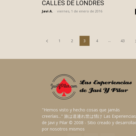
CALLES DE LONDRES
Javi A.
-
viernes, 1 de enero de 2016
...
1
2
3
4
43
"Hemos visto y hecho cosas que jamás
creeríais..." 旅は道連れ世は情け Las Experiencias
de Javi y Pilar © 2008 - Sitio creado y desarroll
por nosotros mismos