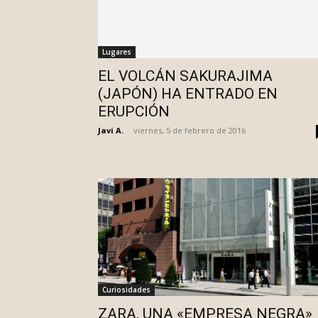
Lugares
EL VOLCÁN SAKURAJIMA
(JAPÓN) HA ENTRADO EN
ERUPCIÓN
Javi A.
-
viernes, 5 de febrero de 2016
Curiosidades
ZARA, UNA «EMPRESA NEGRA»