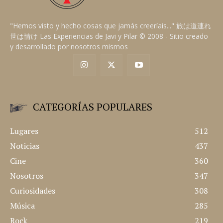
"Hemos visto y hecho cosas que jamás creeríais..." 旅は道連れ
世は情け Las Experiencias de Javi y Pilar © 2008 - Sitio creado
y desarrollado por nosotros mismos
CATEGORÍAS POPULARES
Lugares
512
Noticias
437
Cine
360
Nosotros
347
Curiosidades
308
Música
285
Rock
219