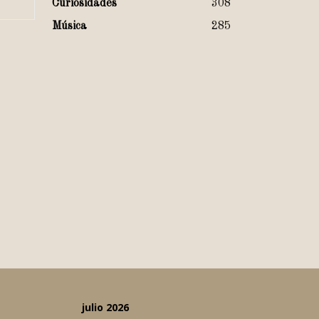
Curiosidades
308
Música
285
julio 2026