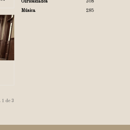
Curiosidades
308
Música
285
 1 de 3