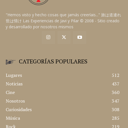
"Hemos visto y hecho cosas que jamás creeríais..." 旅は道連れ
世は情け Las Experiencias de Javi y Pilar © 2008 - Sitio creado
y desarrollado por nosotros mismos
CATEGORÍAS POPULARES
Lugares
512
Noticias
437
Cine
360
Nosotros
347
Curiosidades
308
Música
285
Rock
219