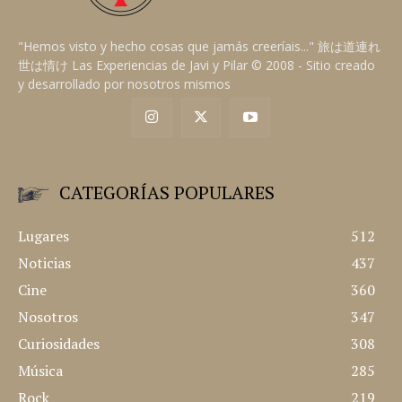
"Hemos visto y hecho cosas que jamás creeríais..." 旅は道連れ
世は情け Las Experiencias de Javi y Pilar © 2008 - Sitio creado
y desarrollado por nosotros mismos
CATEGORÍAS POPULARES
Lugares
512
Noticias
437
Cine
360
Nosotros
347
Curiosidades
308
Música
285
Rock
219