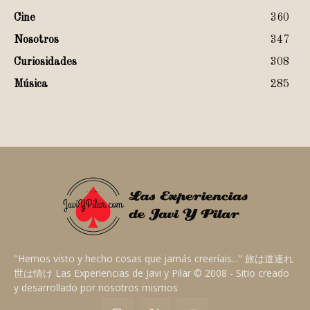
Cine
360
Nosotros
347
Curiosidades
308
Música
285
"Hemos visto y hecho cosas que jamás creeríais..." 旅は道連れ
世は情け Las Experiencias de Javi y Pilar © 2008 - Sitio creado
y desarrollado por nosotros mismos