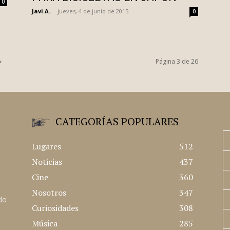
0
Javi A.
-
jueves, 4 de junio de 2015
0
Página 3 de 26
CATEGORÍAS POPULARES
Lugares
512
Noticias
437
Cine
360
Nosotros
347
ado
Curiosidades
308
Música
285