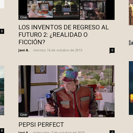
Cine
LOS INVENTOS DE REGRESO AL
0
FUTURO 2: ¿REALIDAD O
FICCIÓN?
Javi A.
-
viernes, 16 de octubre de 2015
0
Cine
PEPSI PERFECT
0
Javi A.
-
miércoles, 7 de octubre de 2015
0