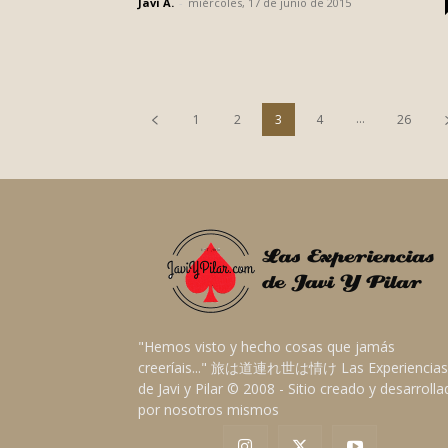
Javi A.
-
miércoles, 17 de junio de 2015
...
1
2
3
4
26
"Hemos visto y hecho cosas que jamás
creeríais..." 旅は道連れ世は情け Las Experiencias
de Javi y Pilar © 2008 - Sitio creado y desarroll
por nosotros mismos