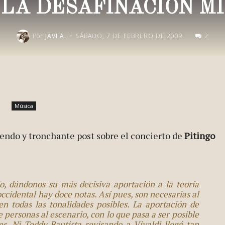
Y LA DESAFINACIÓN M
-
Por
JAVI A.
SÁBADO, 7 DE FEBRERO DE 2009
2
Publica esto en redes
Música
endo y tronchante post sobre el concierto de
Pitingo
io, dándonos su más decisiva aportación a la teoría
occidental hay doce notas. Así pues, son necesarias al
n todas las tonalidades posibles. La aportación de
e personas al escenario, con lo que pasa a ser posible
es. Ni Teddy Bautista revisando a Vivaldi llegó tan