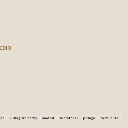
TUDIO
Facebook
X
Pinterest
WhatsApp
s
ión
killing me softly
madrid
microtonal
pitingo
rock in rio