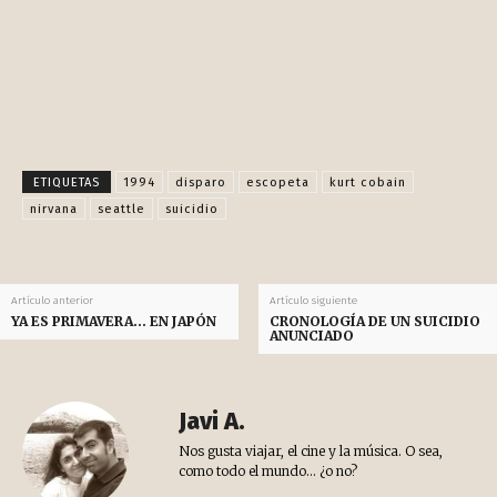
Facebook
X
Pinterest
WhatsApp
ETIQUETAS
1994
disparo
escopeta
kurt cobain
nirvana
seattle
suicidio
Artículo anterior
Artículo siguiente
YA ES PRIMAVERA… EN JAPÓN
CRONOLOGÍA DE UN SUICIDIO
ANUNCIADO
Javi A.
Nos gusta viajar, el cine y la música. O sea,
como todo el mundo... ¿o no?