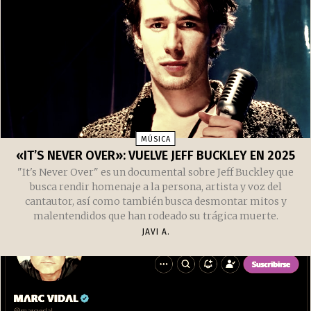
MÚSICA
«IT’S NEVER OVER»: VUELVE JEFF BUCKLEY EN 2025
"It's Never Over" es un documental sobre Jeff Buckley que
busca rendir homenaje a la persona, artista y voz del
cantautor, así como también busca desmontar mitos y
malentendidos que han rodeado su trágica muerte.
JAVI A.