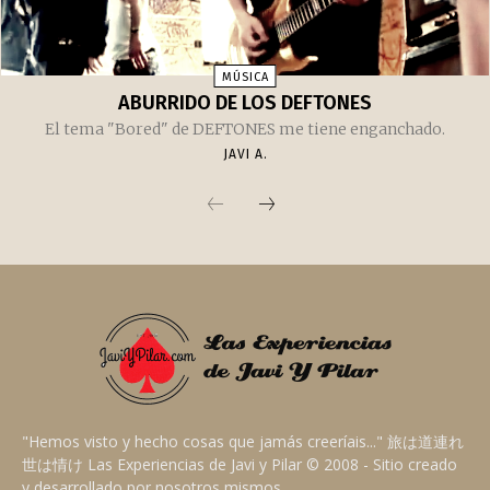
MÚSICA
ABURRIDO DE LOS DEFTONES
El tema "Bored" de DEFTONES me tiene enganchado.
JAVI A.
"Hemos visto y hecho cosas que jamás creeríais..." 旅は道連れ
世は情け Las Experiencias de Javi y Pilar © 2008 - Sitio creado
y desarrollado por nosotros mismos