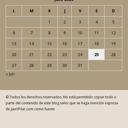
L
M
X
J
V
S
D
1
2
3
4
5
6
7
8
9
10
11
12
13
14
15
16
17
18
19
20
21
22
23
24
25
26
27
28
29
30
31
« Jun
© Todos los derechos reservados. No está permitido copiar todo o
parte del contenido de este blog salvo que se haga mención expresa
de JaviYPilar.com como fuente