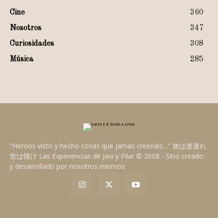
Cine
360
Nosotros
347
Curiosidades
308
Música
285
"Hemos visto y hecho cosas que jamás creeríais..." 旅は道連れ
世は情け Las Experiencias de Javi y Pilar © 2008 - Sitio creado
y desarrollado por nosotros mismos