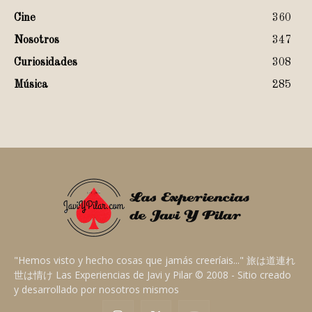
Cine
360
Nosotros
347
Curiosidades
308
Música
285
"Hemos visto y hecho cosas que jamás creeríais..." 旅は道連れ
世は情け Las Experiencias de Javi y Pilar © 2008 - Sitio creado
y desarrollado por nosotros mismos