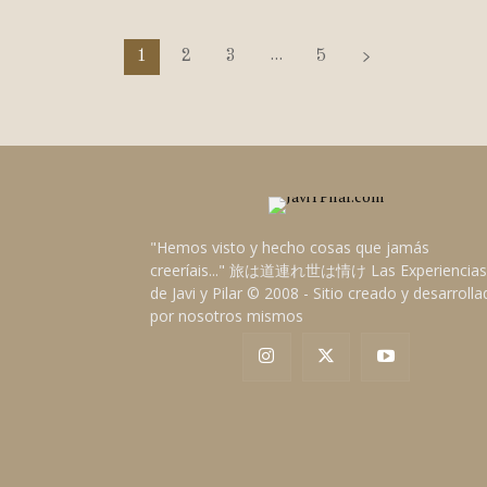
...
1
2
3
5
"Hemos visto y hecho cosas que jamás
creeríais..." 旅は道連れ世は情け Las Experiencias
de Javi y Pilar © 2008 - Sitio creado y desarroll
por nosotros mismos