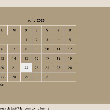
julio 2026
L
M
X
J
V
S
D
1
2
3
4
5
6
7
8
9
10
11
12
13
14
15
16
17
18
19
20
21
22
23
24
25
26
27
28
29
30
31
Jun
resa de JaviYPilar.com como fuente