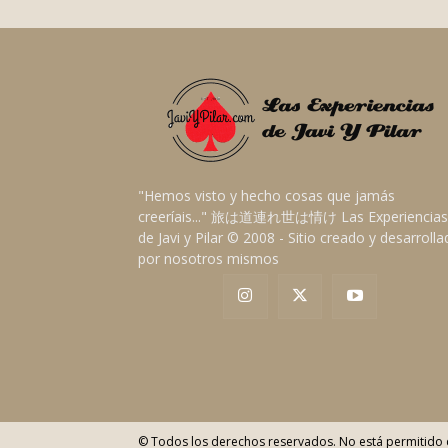
"Hemos visto y hecho cosas que jamás
creeríais..." 旅は道連れ世は情け Las Experiencias
de Javi y Pilar © 2008 - Sitio creado y desarroll
por nosotros mismos
© Todos los derechos reservados. No está permitido c