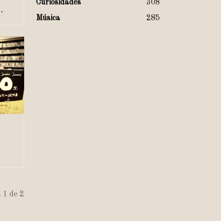
Curiosidades
308
…
Música
285
 1 de 2