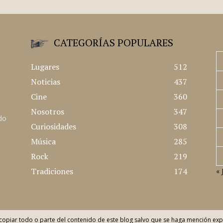
CATEGORÍAS POPULARES
Lugares
512
Noticias
437
Cine
360
Nosotros
347
ado
Curiosidades
308
Música
285
Rock
219
Tradiciones
174
« 
opiar todo o parte del contenido de este blog salvo que se haga mención exp