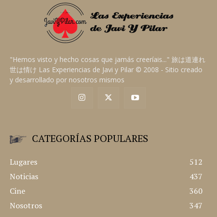
"Hemos visto y hecho cosas que jamás creeríais..." 旅は道連れ
世は情け Las Experiencias de Javi y Pilar © 2008 - Sitio creado
y desarrollado por nosotros mismos
CATEGORÍAS POPULARES
Lugares
512
Noticias
437
Cine
360
Nosotros
347