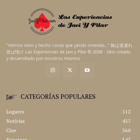
"Hemos visto y hecho cosas que jamás creeríais..." 旅は道連れ
世は情け Las Experiencias de Javi y Pilar © 2008 - Sitio creado
y desarrollado por nosotros mismos
CATEGORÍAS POPULARES
Lugares
512
Noticias
437
Cine
360
Nosotros
347