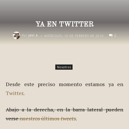
YA EN TWITTER
-
0
Por
JAVI A.
MIÉRCOLES, 10 DE FEBRERO DE 2010
Nosotros
Desde este preciso momento estamos ya en
Twitter
.
Abajo a la derecha, en la barra lateral pueden
verse
nuestros últimos
tweets
.