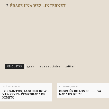
ÉRASE UNA VEZ…INTERNET
Facebook
X
Pinterest
WhatsApp
ETIQUETAS
geek
redes sociales
twitter
Artículo anterior
Artículo siguiente
LOS SANTOS, LA SUPER BOWL
DESPUÉS DE LOS 30………YA
Y LA SEXTA TEMPORADA DE
NADA ES IGUAL
HIMYM