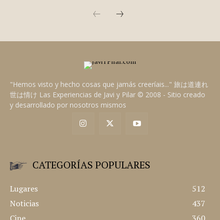
RIBADESELLA: ENCANTO SEÑORIAL ENTRE EL MAR
Y LA MONTAÑA
Ribadesella es una joya escondida en la costa asturiana. Un
pueblo para relajarse y disfrutar de uno o varios días de
tranquilidad junto al mar, en un ambiente elitista y
sofisticado.
JAVI A.
"Hemos visto y hecho cosas que jamás creeríais..." 旅は道連れ
世は情け Las Experiencias de Javi y Pilar © 2008 - Sitio creado
y desarrollado por nosotros mismos