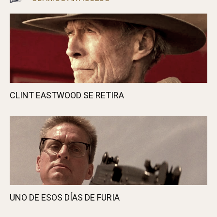
Artículo anterior
Artículo siguiente
LAS ÚLTIMAS NIEVES DE 2008
AÑO NUEVO… Y COSITAS
RICAS
Javi A.
Nos gusta viajar, el cine y la música. O sea,
como todo el mundo... ¿o no?
ÚLTIMOS ARTÍCULOS