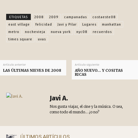
Facebook
X
Pinterest
WhatsApp
ETIQUETAS
2008
2009
campanadas
costaeste08
east village
felicidad
Javi y Pilar
Lugares
manhattan
metro
nochevieja
nueva york
nyc08
recuerdos
times square
uvas