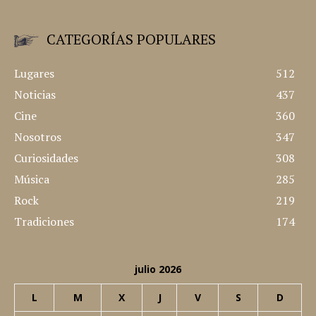
"Hemos visto y hecho cosas que jamás creeríais..." 旅は道連れ
世は情け Las Experiencias de Javi y Pilar © 2008 - Sitio creado
y desarrollado por nosotros mismos
CATEGORÍAS POPULARES
Lugares
512
Noticias
437
Cine
360