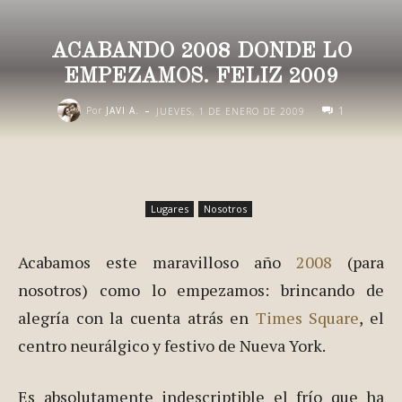
ACABANDO 2008 DONDE LO
EMPEZAMOS. FELIZ 2009
-
1
Por
JAVI A.
JUEVES, 1 DE ENERO DE 2009
Lugares
Nosotros
Acabamos este maravilloso año
2008
(para
nosotros) como lo empezamos: brincando de
alegría con la cuenta atrás en
Times Square
, el
centro neurálgico y festivo de Nueva York.
Es absolutamente indescriptible el frío que ha