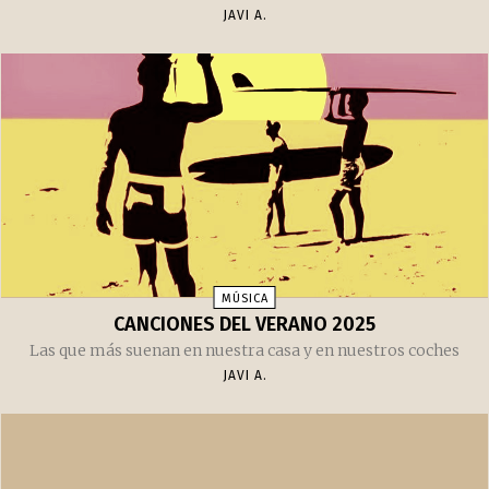
NOSOTROS
UNO DE ESOS DÍAS DE FURIA
Hoy esta siendo uno de esos días de furia en que te apetece
coger un arma de gran calibre y "explicarle" a más de uno
cómo se deben hacer las cosas.
JAVI A.