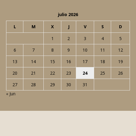
julio 2026
L
M
X
J
V
S
D
1
2
3
4
5
6
7
8
9
10
11
12
13
14
15
16
17
18
19
20
21
22
23
24
25
26
27
28
29
30
31
« Jun
© Todos los derechos reservados. No está permitido copiar todo o
parte del contenido de este blog salvo que se haga mención expresa
de JaviYPilar.com como fuente