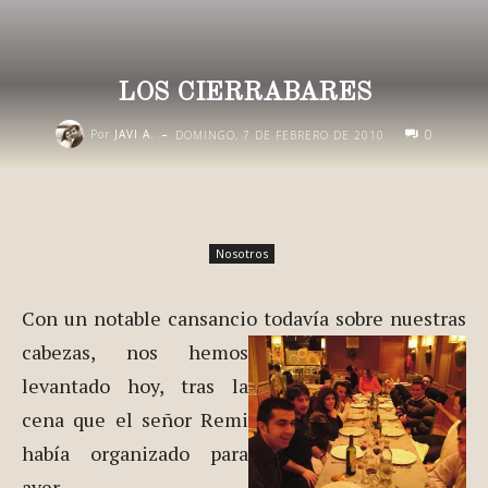
LOS CIERRABARES
-
0
Por
JAVI A.
DOMINGO, 7 DE FEBRERO DE 2010
Nosotros
Con un notable cansancio
todavía sobre nuestras
cabezas, nos hemos
levantado hoy, tras la
cena que el señor Remi
había organizado para
ayer.