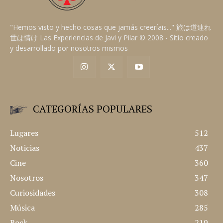
"Hemos visto y hecho cosas que jamás creeríais..." 旅は道連れ
世は情け Las Experiencias de Javi y Pilar © 2008 - Sitio creado
y desarrollado por nosotros mismos
CATEGORÍAS POPULARES
Lugares
512
Noticias
437
Cine
360
Nosotros
347
Curiosidades
308
Música
285
Rock
219