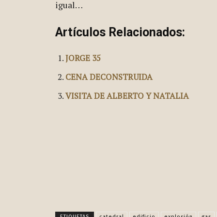
igual…
Artículos Relacionados:
JORGE 35
CENA DECONSTRUIDA
VISITA DE ALBERTO Y NATALIA
Publica esto en rede
ETIQUETAS
catedral
edificio
explosión
gas