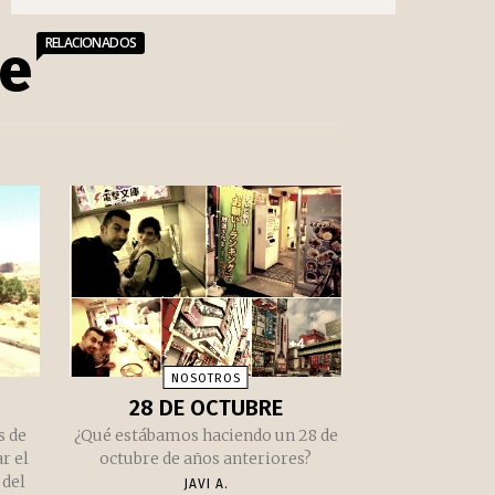
RELACIONADOS
se
NOSOTROS
28 DE OCTUBRE
s de
¿Qué estábamos haciendo un 28 de
r el
octubre de años anteriores?
del
JAVI A.