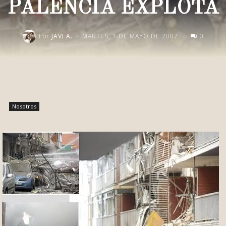
PALENCIA EXPLOTA
-
Por
JAVI A.
MARTES, 1 DE MAYO DE 2007
0
Publica esto en redes
Nosotros