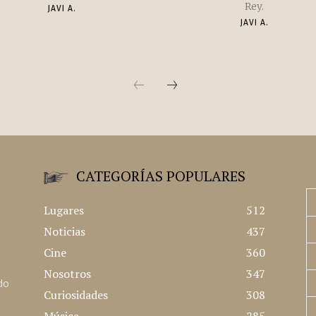
Rey.
JAVI A.
JAVI A.
CATEGORÍAS POPULARES
Lugares
512
Noticias
437
Cine
360
Nosotros
347
ado
Curiosidades
308