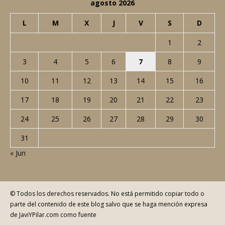
agosto 2026
L
M
X
J
V
S
D
1
2
3
4
5
6
7
8
9
10
11
12
13
14
15
16
17
18
19
20
21
22
23
24
25
26
27
28
29
30
31
« Jun
© Todos los derechos reservados. No está permitido copiar todo o
parte del contenido de este blog salvo que se haga mención expresa
de JaviYPilar.com como fuente