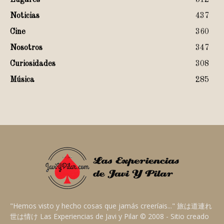
Lugares
512
Noticias
437
Cine
360
Nosotros
347
Curiosidades
308
Música
285
"Hemos visto y hecho cosas que jamás creeríais..." 旅は道連れ
世は情け Las Experiencias de Javi y Pilar © 2008 - Sitio creado