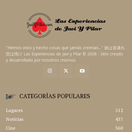
"Hemos visto y hecho cosas que jamás creeríais..." 旅は道連れ
世は情け Las Experiencias de Javi y Pilar © 2008 - Sitio creado
y desarrollado por nosotros mismos
CATEGORÍAS POPULARES
Lugares
512
Noticias
437
Cine
360