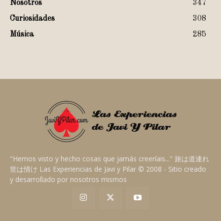
Nosotros
347
Curiosidades
308
Música
285
"Hemos visto y hecho cosas que jamás creeríais..." 旅は道連れ
世は情け Las Experiencias de Javi y Pilar © 2008 - Sitio creado
y desarrollado por nosotros mismos