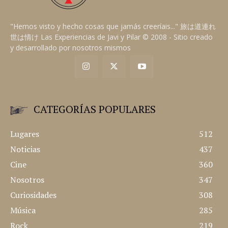
"Hemos visto y hecho cosas que jamás creeríais..." 旅は道連れ
世は情け Las Experiencias de Javi y Pilar © 2008 - Sitio creado
y desarrollado por nosotros mismos
CATEGORÍAS POPULARES
Lugares
512
Noticias
437
Cine
360
Nosotros
347
Curiosidades
308
Música
285
Rock
219