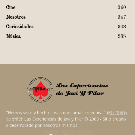
Cine
360
Nosotros
347
Curiosidades
308
Música
285
"Hemos visto y hecho cosas que jamás creeríais..." 旅は道連れ
世は情け Las Experiencias de Javi y Pilar © 2008 - Sitio creado
y desarrollado por nosotros mismos