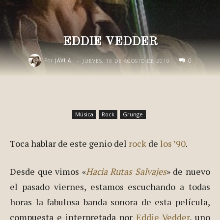
EDDIE VEDDER
-
0
Por
JAVI A.
JUEVES, 19 DE AGOSTO DE 2010
Música
Rock
Grunge
Toca hablar de este genio del
rock
de
los ’90
.
Desde que vimos «
Hacia Rutas Salvajes
» de nuevo
el pasado viernes, estamos escuchando a todas
horas la fabulosa banda sonora de esta película,
compuesta e interpretada por
Eddie Vedder
, uno