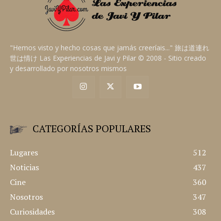
"Hemos visto y hecho cosas que jamás creeríais..." 旅は道連れ
世は情け Las Experiencias de Javi y Pilar © 2008 - Sitio creado
y desarrollado por nosotros mismos
CATEGORÍAS POPULARES
Lugares
512
Noticias
437
Cine
360
Nosotros
347
Curiosidades
308