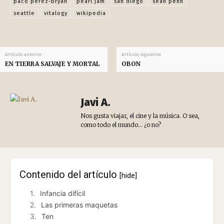
paco pérez-bryan
pearl jam
san diego
sean penn
seattle
vitalogy
wikipedia
Artículo anterior
Artículo siguiente
EN TIERRA SALVAJE Y MORTAL
OBON
Javi A.
Nos gusta viajar, el cine y la música. O sea,
como todo el mundo... ¿o no?
Contenido del artículo
[hide]
Infancia difícil
Las primeras maquetas
Ten