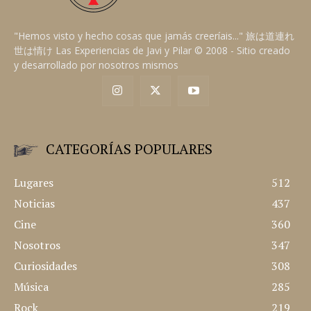
"Hemos visto y hecho cosas que jamás creeríais..." 旅は道連れ
世は情け Las Experiencias de Javi y Pilar © 2008 - Sitio creado
y desarrollado por nosotros mismos
CATEGORÍAS POPULARES
Lugares
512
Noticias
437
Cine
360
Nosotros
347
Curiosidades
308
Música
285
Rock
219