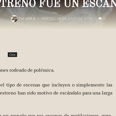
STRENO FUE UN ESCÁ
-
Por
JAVI A.
MARTES, 28 DE JULIO DE 2015
0
Publica esto en redes
Cine
iones rodeado de polémica.
 el tipo de escenas que incluyen o simplemente las
 estreno han sido motivo de escándalo para una larga
 un revuelo por sus escenas de mutilaciones, gore,