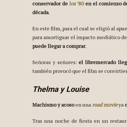
conservador de
los ’80
en el comienzo d
década
.
En este film, para el cual se eligió al ap
para amortiguar el impacto mediático d
puede llegar a comprar
.
Señoras y señores:
el libremercado lle
también provocó que el film se convirtier
Thelma y Louise
Machismo y acoso
en una
road movie
ya
c
Tras una noche de fiesta en un restaur