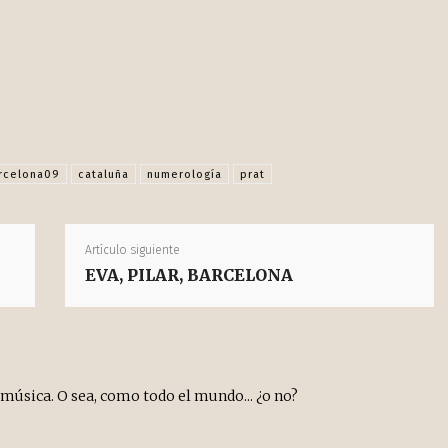
Facebook
X
Pinterest
WhatsApp
s
rcelona09
cataluña
numerología
prat
Artículo siguiente
EVA, PILAR, BARCELONA
a música. O sea, como todo el mundo... ¿o no?