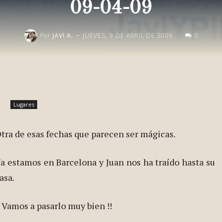
09-04-09
-
Por
JAVI A.
JUEVES, 9 DE ABRIL DE 2009
0
Publica esto en redes
Lugares
tra de
esas fechas que parecen ser mágicas.
a estamos en Barcelona y Juan nos ha traído hasta su
asa.
¡ Vamos a pasarlo muy bien !!