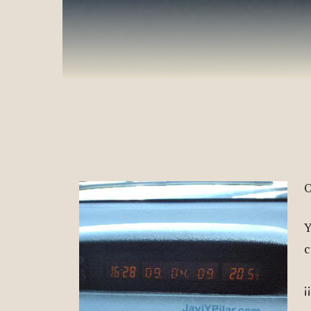
O
Y
c
¡