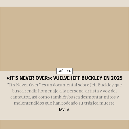
CANCIONES DEL VERANO 2025
Las que más suenan en nuestra casa y en nuestros coches
JAVI A.
MÚSICA
«IT’S NEVER OVER»: VUELVE JEFF BUCKLEY EN 2025
"It's Never Over" es un documental sobre Jeff Buckley que
busca rendir homenaje a la persona, artista y voz del
cantautor, así como también busca desmontar mitos y
malentendidos que han rodeado su trágica muerte.