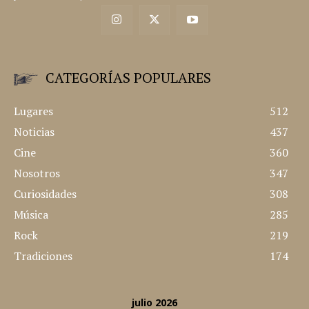
"Hemos visto y hecho cosas que jamás creeríais..." 旅は道連れ
世は情け Las Experiencias de Javi y Pilar © 2008 - Sitio creado
y desarrollado por nosotros mismos
CATEGORÍAS POPULARES
Lugares
512
Noticias
437
Cine
360
Nosotros
347
Curiosidades
308
Música
285
Rock
219