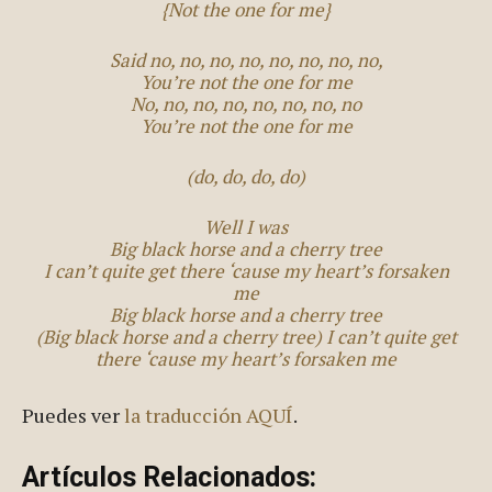
{Not the one for me}
Said no, no, no, no, no, no, no, no,
You’re not the one for me
No, no, no, no, no, no, no, no
You’re not the one for me
(do, do, do, do)
Well I was
Big black horse and a cherry tree
I can’t quite get there ‘cause my heart’s forsaken
me
Big black horse and a cherry tree
(Big black horse and a cherry tree) I can’t quite get
there ‘cause my heart’s forsaken me
Puedes ver
la traducción AQUÍ
.
Artículos Relacionados: