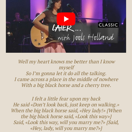
Well my heart knows me better than I know
myself
So I’m gonna let it do all the talking.
I came across a place in the middle of nowhere
With a big black horse and a cherry tree.
I felt a little fear upon my back
He said «Don’t look back, just keep on walking.»
When the big black horse said, «Hey lady!» {When
the big black horse said, «Look this way»}
Said, «Look this way, will you marry me?» {Said,
«Hey, lady, will you marry me?»}