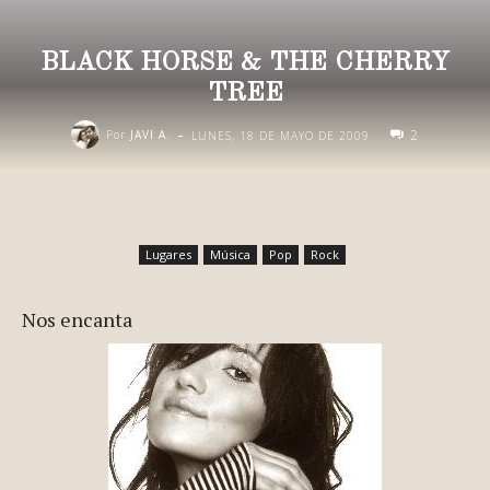
BLACK HORSE & THE CHERRY
TREE
-
2
Por
JAVI A.
LUNES, 18 DE MAYO DE 2009
Lugares
Música
Pop
Rock
Nos encanta