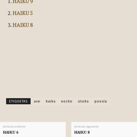
HAIKU 9
HAIKU 5
HAIKU 8
Facebook
X
Pinterest
WhatsApp
ETIQUETAS
ave
haiku
noche
otoño
poesía
Artículo anterior
Artículo siguiente
HAIKU 6
HAIKU 8