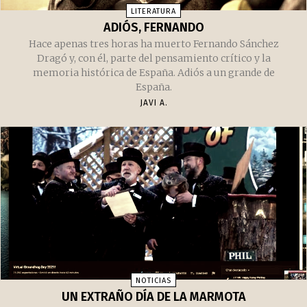
LITERATURA
ADIÓS, FERNANDO
Hace apenas tres horas ha muerto Fernando Sánchez
Dragó y, con él, parte del pensamiento crítico y la
memoria histórica de España. Adiós a un grande de
España.
JAVI A.
NOTICIAS
UN EXTRAÑO DÍA DE LA MARMOTA