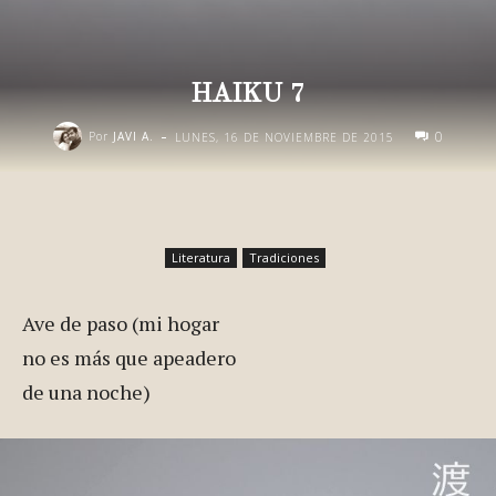
HAIKU 7
-
0
Por
JAVI A.
LUNES, 16 DE NOVIEMBRE DE 2015
Literatura
Tradiciones
Ave de paso (mi hogar
no es más que apeadero
de una noche)