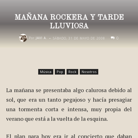
MAÑANA ROCKERA Y TARDE
LLUVIOSA
-
0
Por
JAVI A.
SÁBADO, 31 DE MAYO DE 2008
Música
Pop
Rock
Nosotros
La mañana se presentaba algo calurosa debido al
sol, que era un tanto pegajoso y hacía presagiar
una tormenta corta e intensa, muy propia del
verano que está a la vuelta de la esquina.
El plan para hoy era ir al concierto que daban