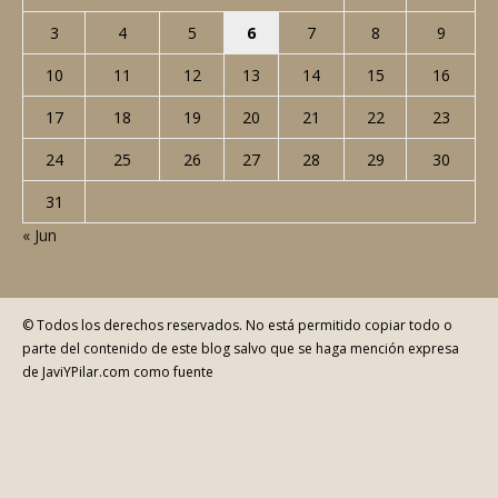
3
4
5
6
7
8
9
10
11
12
13
14
15
16
17
18
19
20
21
22
23
24
25
26
27
28
29
30
31
« Jun
© Todos los derechos reservados. No está permitido copiar todo o
parte del contenido de este blog salvo que se haga mención expresa
de JaviYPilar.com como fuente