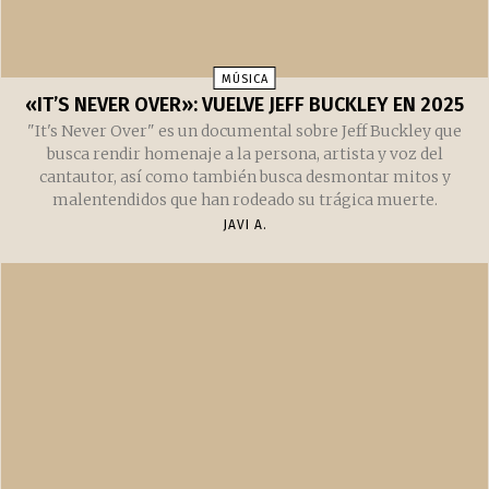
MÚSICA
«IT’S NEVER OVER»: VUELVE JEFF BUCKLEY EN 2025
"It's Never Over" es un documental sobre Jeff Buckley que
busca rendir homenaje a la persona, artista y voz del
cantautor, así como también busca desmontar mitos y
malentendidos que han rodeado su trágica muerte.
JAVI A.