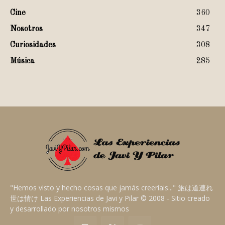
Cine
360
Nosotros
347
Curiosidades
308
Música
285
"Hemos visto y hecho cosas que jamás creeríais..." 旅は道連れ
世は情け Las Experiencias de Javi y Pilar © 2008 - Sitio creado
y desarrollado por nosotros mismos