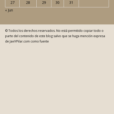
13
14
15
16
17
18
19
20
21
22
23
24
25
26
27
28
29
30
31
« Jun
© Todos los derechos reservados. No está permitido copiar todo o
parte del contenido de este blog salvo que se haga mención expresa
de JaviYPilar.com como fuente