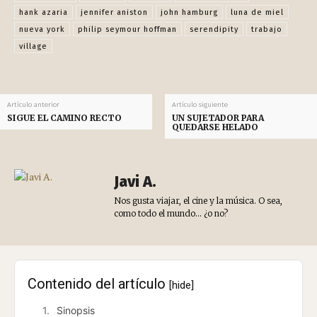
ETIQUETAS
alec baldwin
beck
ben stiller
boda
bryan brown
comedia
destino
estados unidos
hank azaria
jennifer aniston
john hamburg
luna de miel
nueva york
philip seymour hoffman
serendipity
trabajo
village
Artículo anterior
Artículo siguiente
SIGUE EL CAMINO RECTO
UN SUJETADOR PARA
QUEDARSE HELADO
Javi A.
Nos gusta viajar, el cine y la música. O sea,
como todo el mundo... ¿o no?