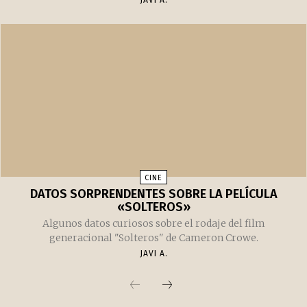
HOLLYWOOD ACUDE DE NUEVO A LA NOSTALGIA
Varios títulos basados en éxitos de los años 80 y 90 se han
estrenado en las pantallas de todo el mundo, tanto en cine
como en televisión, en las últimas semanas
JAVI A.
CINE
DATOS SORPRENDENTES SOBRE LA PELÍCULA
«SOLTEROS»
Algunos datos curiosos sobre el rodaje del film
generacional "Solteros" de Cameron Crowe.