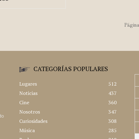
Página
CATEGORÍAS POPULARES
Lugares
512
Noticias
437
Cine
360
Nosotros
347
ado
Curiosidades
308
Música
285