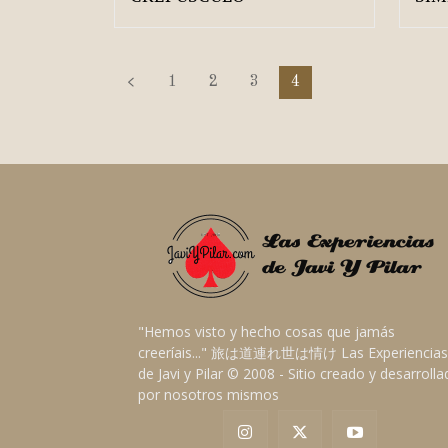
1
2
3
4
"Hemos visto y hecho cosas que jamás
creeríais..." 旅は道連れ世は情け Las Experiencias
de Javi y Pilar © 2008 - Sitio creado y desarroll
por nosotros mismos