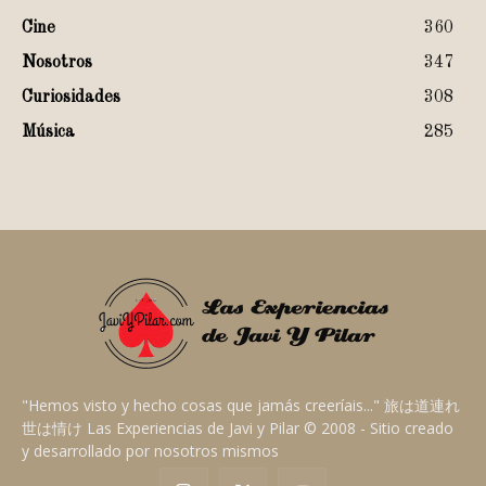
Cine
360
Nosotros
347
Curiosidades
308
Música
285
"Hemos visto y hecho cosas que jamás creeríais..." 旅は道連れ
世は情け Las Experiencias de Javi y Pilar © 2008 - Sitio creado
y desarrollado por nosotros mismos