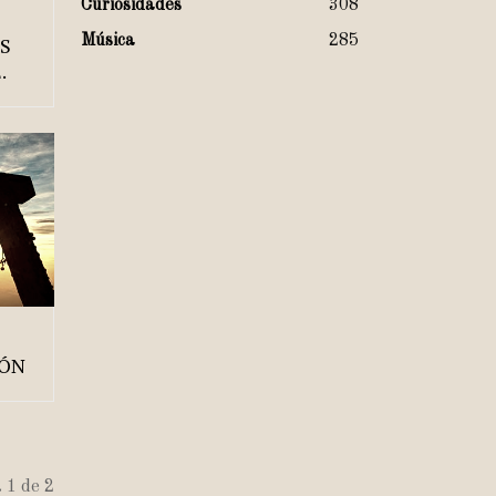
Curiosidades
308
S
Música
285
.
PÓN
 1 de 2