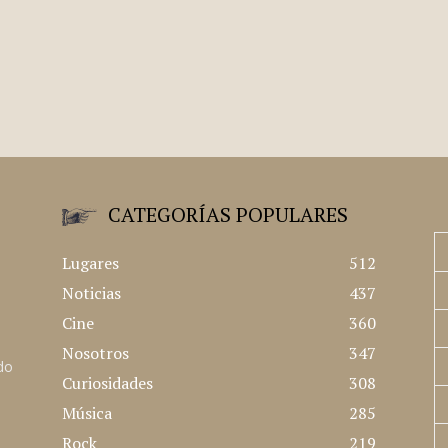
CATEGORÍAS POPULARES
Lugares
512
Noticias
437
Cine
360
Nosotros
347
ado
Curiosidades
308
Música
285
Rock
219