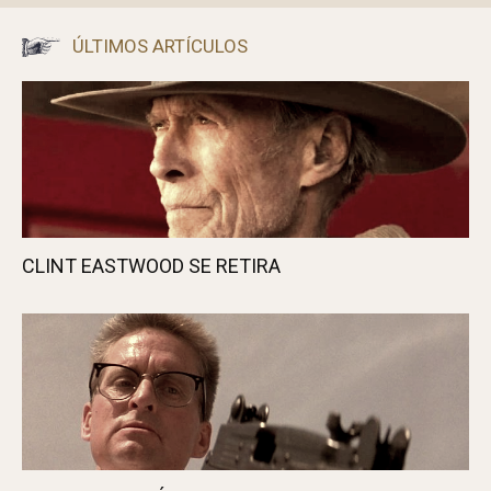
ASÍ ES CIUDAD JUÁREZ (II)
COCHE CONGELADO
Javi A.
Nos gusta viajar, el cine y la música. O sea,
como todo el mundo... ¿o no?
ÚLTIMOS ARTÍCULOS
CLINT EASTWOOD SE RETIRA