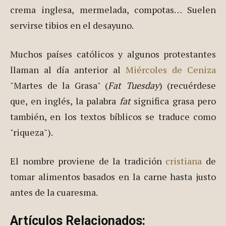
el cubierto con jarabe de arce, pero hay muchas
variantes, con frutas, licores, nata/crema
montada, crema pastelera, chocolate, caramelo,
crema inglesa, mermelada, compotas… Suelen
servirse tibios en el desayuno.
Muchos países católicos y algunos protestantes
llaman al día anterior al
Miércoles de Ceniza
"Martes de la Grasa" (
Fat Tuesday
) (recuérdese
que, en inglés, la palabra
fat
significa grasa pero
también, en los textos bíblicos se traduce como
"riqueza").
El nombre proviene de la tradición
cristiana
de
tomar alimentos basados en la carne hasta justo