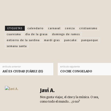
Facebook
X
Pinterest
WhatsApp
ETIQUETAS
calendario
carnaval
ceniza
cristianismo
cuaresma
día de la grasa
domingo de ramos
entierro de la sardina
mardi gras
pancake
panqueque
semana santa
Artículo anterior
Artículo siguiente