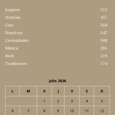
世は情け Las Experiencias de Javi y Pilar © 2008 - Sitio creado
y desarrollado por nosotros mismos
CATEGORÍAS POPULARES
Lugares
512
Noticias
437
Cine
360
Nosotros
347
Curiosidades
308
Música
285
Rock
219
Tradiciones
174