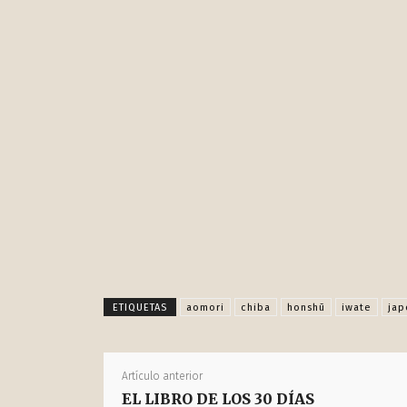
Publica esto en rede
ETIQUETAS
aomori
chiba
honshū
iwate
jap
Artículo anterior
EL LIBRO DE LOS 30 DÍAS