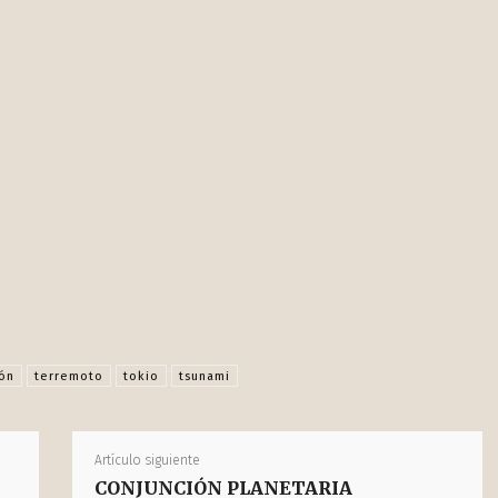
Facebook
X
Pinterest
WhatsApp
s
ón
terremoto
tokio
tsunami
Artículo siguiente
CONJUNCIÓN PLANETARIA