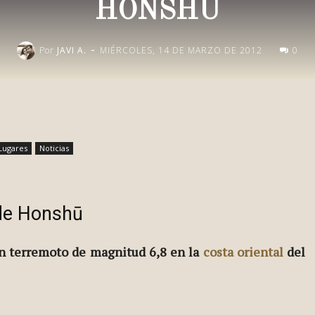
HONSHŪ
-
Por
JAVI A.
MIÉRCOLES, 14 DE MARZO DE 2012
0
Publica esto en redes
Lugares
Noticias
 de Honshū
n terremoto de magnitud 6,8 en la
costa oriental
del