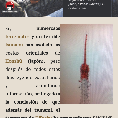
Sí,
numerosos
terremotos
y un terrible
tsunami
han asolado las
costas orientales de
Honshū
(Japón)
, pero
después de todos estos
días leyendo, escuchando
y asimilando
información,
he llegado a
la conclusión de que
además del tsunami, el
terremoto de
Tōhoku
ha provocado una ENORME