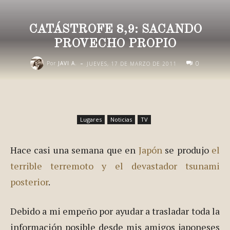
CATÁSTROFE 8,9: SACANDO
PROVECHO PROPIO
-
0
Por
JAVI A.
JUEVES, 17 DE MARZO DE 2011
Lugares
Noticias
TV
Hace casi una semana que en
Japón
se produjo
el
terrible terremoto y el devastador tsunami
posterior
.
Debido a mi empeño por ayudar a trasladar toda la
información posible desde mis amigos japoneses