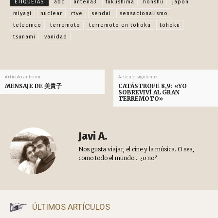
ETIQUETAS
abc
antena3
fukushima
honshū
japón
miyagi
nuclear
rtve
sendai
sensacionalismo
telecinco
terremoto
terremoto en tōhoku
tōhoku
tsunami
vanidad
Artículo anterior
Artículo siguiente
MENSAJE DE 美貴子
CATÁSTROFE 8,9: «YO
SOBREVIVÍ AL GRAN
TERREMOTO»
Javi A.
Nos gusta viajar, el cine y la música. O sea,
como todo el mundo... ¿o no?
ÚLTIMOS ARTÍCULOS