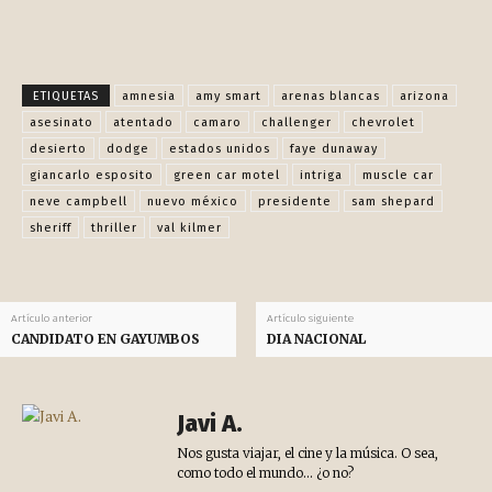
Facebook
X
Pinterest
WhatsApp
ETIQUETAS
amnesia
amy smart
arenas blancas
arizona
asesinato
atentado
camaro
challenger
chevrolet
desierto
dodge
estados unidos
faye dunaway
giancarlo esposito
green car motel
intriga
muscle car
neve campbell
nuevo méxico
presidente
sam shepard
sheriff
thriller
val kilmer
Artículo anterior
Artículo siguiente
CANDIDATO EN GAYUMBOS
DIA NACIONAL
Javi A.
Nos gusta viajar, el cine y la música. O sea,
como todo el mundo... ¿o no?