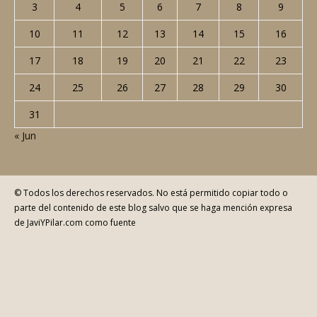
L
M
X
J
V
S
D
1
2
3
4
5
6
7
8
9
10
11
12
13
14
15
16
17
18
19
20
21
22
23
24
25
26
27
28
29
30
31
« Jun
© Todos los derechos reservados. No está permitido copiar todo o
parte del contenido de este blog salvo que se haga mención expresa
de JaviYPilar.com como fuente