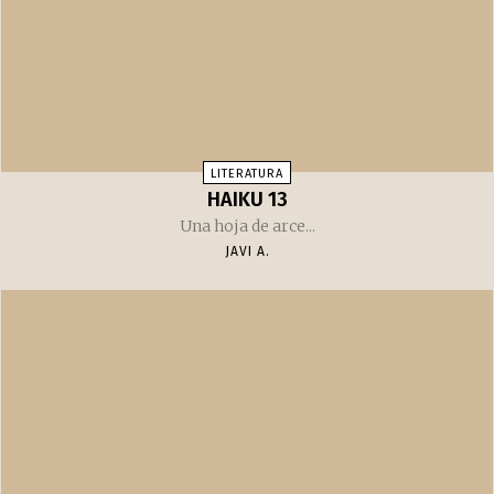
LITERATURA
HAIKU 13
Una hoja de arce...
JAVI A.