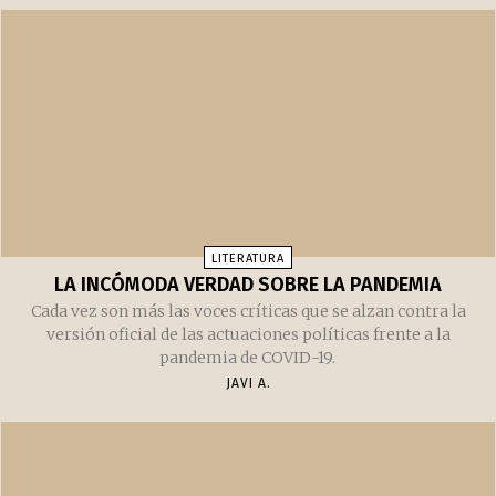
memoria histórica de España. Adiós a un grande de
España.
JAVI A.
LITERATURA
LA INCÓMODA VERDAD SOBRE LA PANDEMIA
Cada vez son más las voces críticas que se alzan contra la
versión oficial de las actuaciones políticas frente a la
pandemia de COVID-19.
JAVI A.