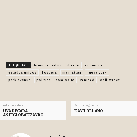
EL MONOPOLY. DE CRISIS A CRISIS Y TIRO
PORQUE ME TOCA
Facebook
X
Pinterest
WhatsApp
ETIQUETAS
brian de palma
dinero
economía
estados unidos
hoguera
manhattan
nueva york
park avenue
política
tom wolfe
vanidad
wall street
Artículo anterior
Artículo siguiente