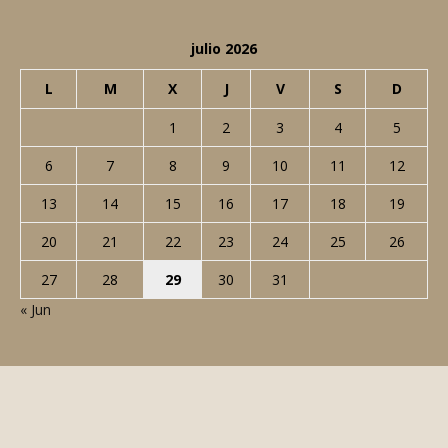
julio 2026
L
M
X
J
V
S
D
1
2
3
4
5
6
7
8
9
10
11
12
13
14
15
16
17
18
19
20
21
22
23
24
25
26
27
28
29
30
31
« Jun
© Todos los derechos reservados. No está permitido copiar todo o
parte del contenido de este blog salvo que se haga mención expresa
de JaviYPilar.com como fuente