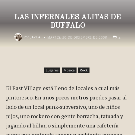
LAS INFERNALES ALITAS DE
BUFFALO
-
2
Por
JAVI A.
MARTES, 30 DE DICIEMBRE DE 2008
Lugares
Música
Rock
El East Village está lleno de locales a cual más
pintoresco. En unos pocos metros puedes pasar al
lado de un local punk-subversivo, uno de niños
pijos, uno rockero con gente borracha, tatuada y
jugando al billar, o simplemente una cafetería
mona que pretende tener un ambiente europeo.