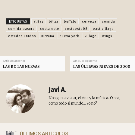
Facebook
X
Pinterest
WhatsApp
ETIQUETAS
alitas
billar
buffalo
cerveza
comida
comida basura
costa este
costaeste08
east village
estados unidos
nirvana
nueva york
village
wings
Artículo anterior
Artículo siguiente
LAS BOTAS NUEVAS
LAS ÚLTIMAS NIEVES DE 2008
Javi A.
Nos gusta viajar, el cine y la música. O sea,
como todo el mundo... ¿o no?
ÚLTIMOS ARTÍCULOS