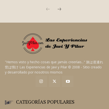
LITERATURA
ADIÓS, FERNANDO
Hace apenas tres horas ha muerto Fernando Sánchez
Dragó y, con él, parte del pensamiento crítico y la
memoria histórica de España. Adiós a un grande de
España.
JAVI A.
"Hemos visto y hecho cosas que jamás creeríais..." 旅は道連れ
世は情け Las Experiencias de Javi y Pilar © 2008 - Sitio creado