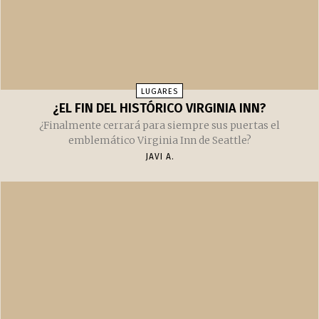
Puede que te interese
Artículos recomendados
LUGARES
¿EL FIN DEL HISTÓRICO VIRGINIA INN?
¿Finalmente cerrará para siempre sus puertas el
emblemático Virginia Inn de Seattle?
JAVI A.