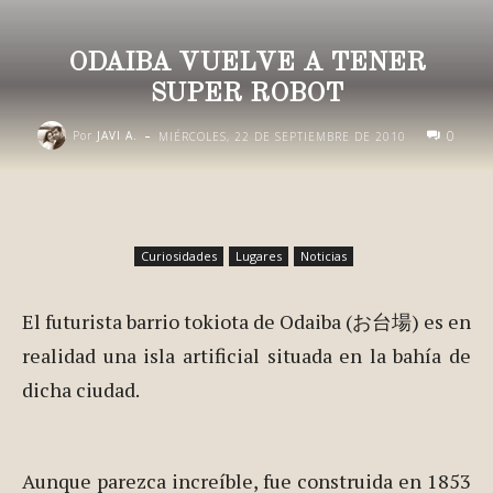
ODAIBA VUELVE A TENER
SUPER ROBOT
-
0
Por
JAVI A.
MIÉRCOLES, 22 DE SEPTIEMBRE DE 2010
Curiosidades
Lugares
Noticias
El futurista barrio tokiota de Odaiba (お台場) es en
realidad una isla artificial situada en la bahía de
dicha ciudad.
Aunque parezca increíble, fue construida en 1853