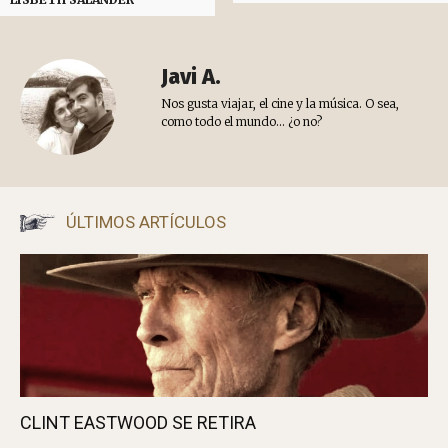
ETIQUETAS
anime
crisis
economía
japón
odaiba
rainbow bridge
robot
tokio
Artículo anterior
Artículo siguiente
TODA LA VERDAD SOBRE
YA HA LLEGADO EL OTOÑO
LISBETH SALANDER
Javi A.
Nos gusta viajar, el cine y la música. O sea,
como todo el mundo... ¿o no?
ÚLTIMOS ARTÍCULOS