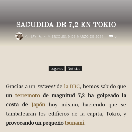
SACUDIDA DE 7,2 EN TOKIO
-
0
Por
JAVI A.
MIÉRCOLES, 9 DE MARZO DE 2011
Lugares
Noticias
Gracias a un
retweet
de
la BBC
, hemos sabido que
un
terremoto
de magnitud 7,2 ha golpeado la
costa de
Japón
hoy mismo, haciendo que se
tambalearan los edificios de la capita, Tokio, y
provocando un pequeño
tsunami
.