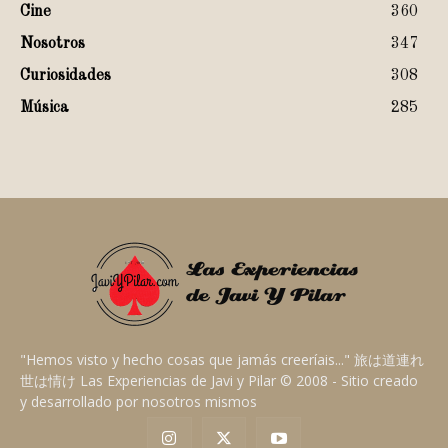
Cine
360
Nosotros
347
Curiosidades
308
Música
285
"Hemos visto y hecho cosas que jamás creeríais..." 旅は道連れ
世は情け Las Experiencias de Javi y Pilar © 2008 - Sitio creado
y desarrollado por nosotros mismos